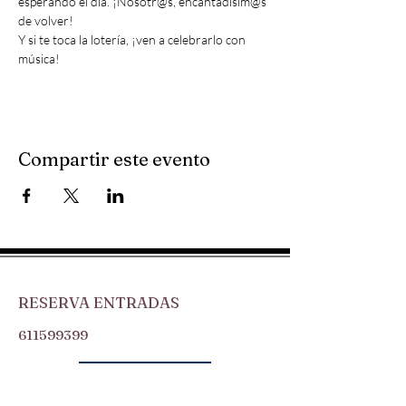
esperando el día. ¡Nosotr@s, encantadísim@s 
de volver!
Y si te toca la lotería, ¡ven a celebrarlo con 
música!
Compartir este evento
RESERVA ENTRADAS
611599399
HAZ UNA DONACIÓN