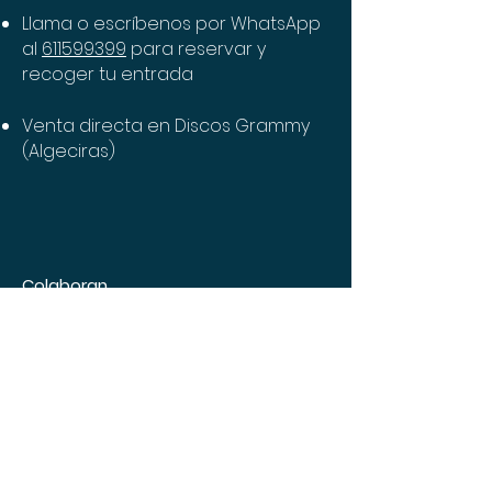
Llama o escríbenos por WhatsA
pp
al
611599399
para reservar y
recoger tu entrada
Venta directa en Discos Grammy
(Algeciras)
Colaboran