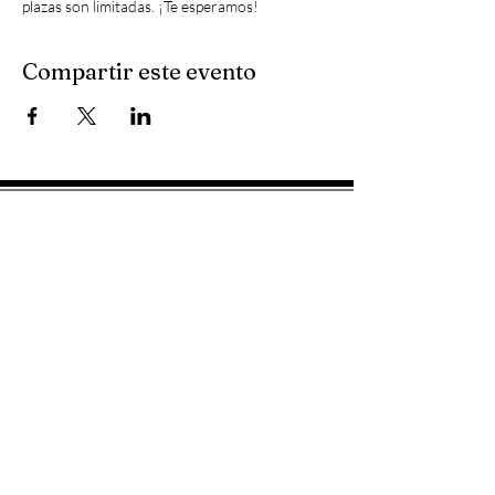
plazas son limitadas. ¡Te esperamos!
Compartir este evento
RESERVA ENTRADAS
611599399
HAZ UNA DONACIÓN
CONTACTO