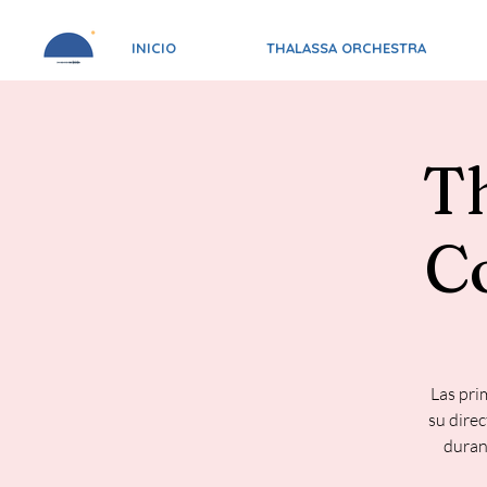
INICIO
THALASSA ORCHESTRA
Th
C
Las pri
su dire
durant