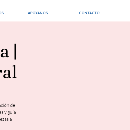
OS
APÓYANOS
CONTACTO
a |
al
ación de
s y guía
iezas a