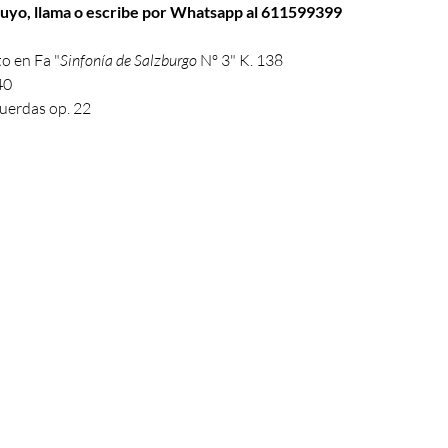
o tuyo, llama o escribe por Whatsapp al 611599399
to en Fa "
Sinfonía de Salzburgo
 Nº 3" K. 138 
0  
cuerdas op. 22