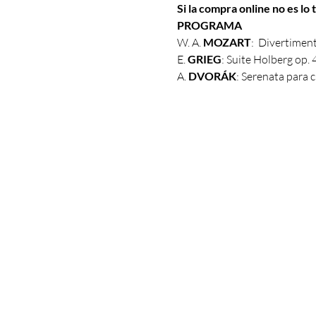
Si la compra online no es l
PROGRAMA
W. A. 
MOZART
:  Divertimen
E. 
GRIEG
: Suite Holberg op. 4
A. 
DVORÁK
: Serenata para 