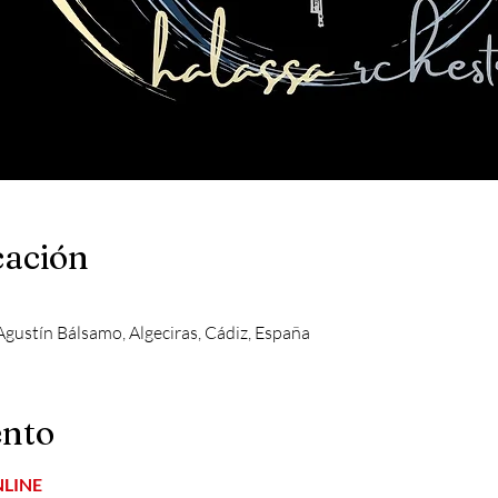
cación
. Agustín Bálsamo, Algeciras, Cádiz, España
ento
LINE